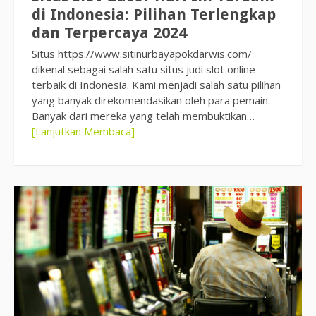
di Indonesia: Pilihan Terlengkap
dan Terpercaya 2024
Situs https://www.sitinurbayapokdarwis.com/
dikenal sebagai salah satu situs judi slot online
terbaik di Indonesia. Kami menjadi salah satu pilihan
yang banyak direkomendasikan oleh para pemain.
Banyak dari mereka yang telah membuktikan…
[Lanjutkan Membaca]