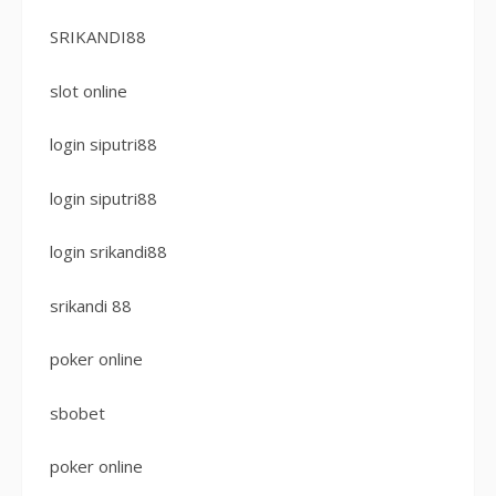
SRIKANDI88
slot online
login siputri88
login siputri88
login srikandi88
srikandi 88
poker online
sbobet
poker online