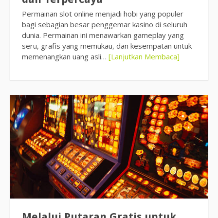
Permainan slot online menjadi hobi yang populer
bagi sebagian besar penggemar kasino di seluruh
dunia. Permainan ini menawarkan gameplay yang
seru, grafis yang memukau, dan kesempatan untuk
memenangkan uang asli…
[Lanjutkan Membaca]
Melalui Putaran Gratis untuk