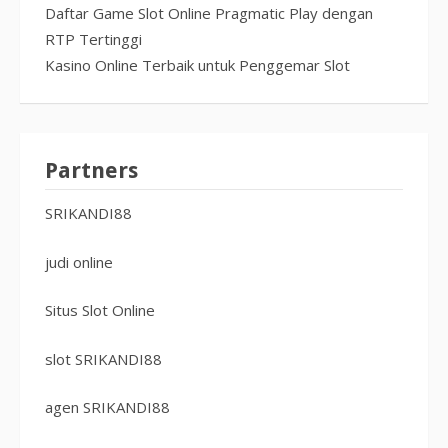
Daftar Game Slot Online Pragmatic Play dengan
RTP Tertinggi
Kasino Online Terbaik untuk Penggemar Slot
Partners
SRIKANDI88
judi online
Situs Slot Online
slot SRIKANDI88
agen SRIKANDI88