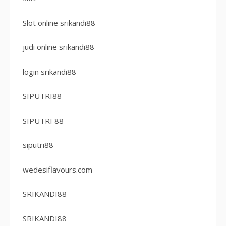
Slot online srikandi88
judi online srikandi88
login srikandi88
SIPUTRI88
SIPUTRI 88
siputri88
wedesiflavours.com
SRIKANDI88
SRIKANDI88