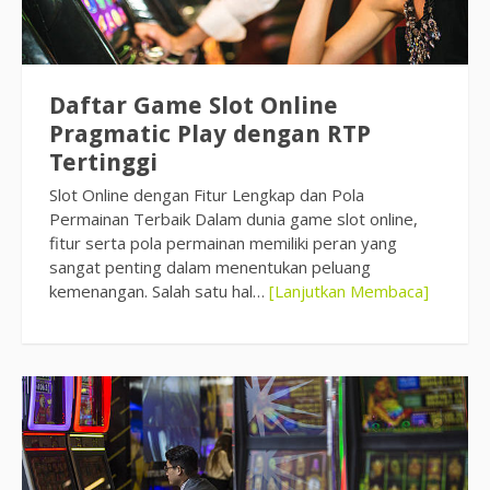
Daftar Game Slot Online
Pragmatic Play dengan RTP
Tertinggi
Slot Online dengan Fitur Lengkap dan Pola
Permainan Terbaik Dalam dunia game slot online,
fitur serta pola permainan memiliki peran yang
sangat penting dalam menentukan peluang
kemenangan. Salah satu hal…
[Lanjutkan Membaca]