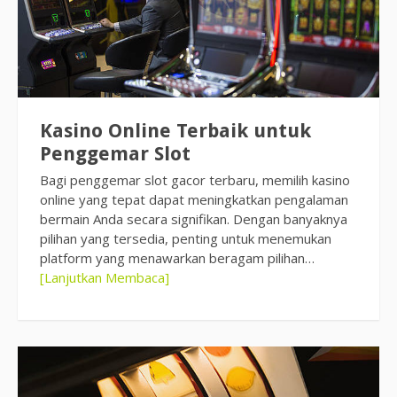
Kasino Online Terbaik untuk
Penggemar Slot
Bagi penggemar slot gacor terbaru, memilih kasino
online yang tepat dapat meningkatkan pengalaman
bermain Anda secara signifikan. Dengan banyaknya
pilihan yang tersedia, penting untuk menemukan
platform yang menawarkan beragam pilihan…
[Lanjutkan Membaca]