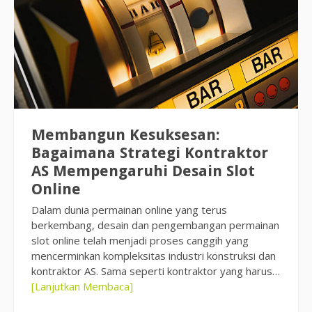
Membangun Kesuksesan:
Bagaimana Strategi Kontraktor
AS Mempengaruhi Desain Slot
Online
Dalam dunia permainan online yang terus
berkembang, desain dan pengembangan permainan
slot online telah menjadi proses canggih yang
mencerminkan kompleksitas industri konstruksi dan
kontraktor AS. Sama seperti kontraktor yang harus…
[Lanjutkan Membaca]