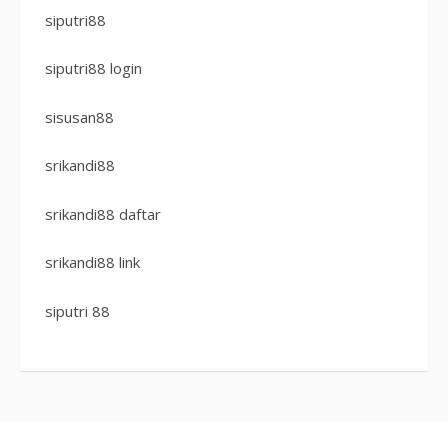
siputri88
siputri88 login
sisusan88
srikandi88
srikandi88 daftar
srikandi88 link
siputri 88