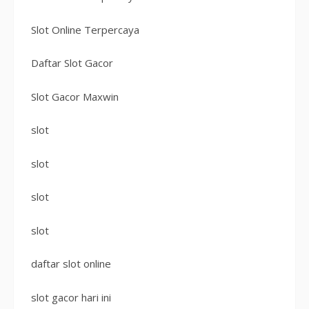
Slot Online Terpercaya
Daftar Slot Gacor
Slot Gacor Maxwin
slot
slot
slot
slot
daftar slot online
slot gacor hari ini