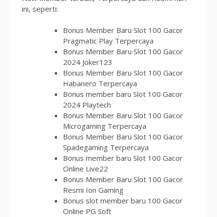
ini, seperti:
Bonus Member Baru Slot 100 Gacor
Pragmatic Play Terpercaya
Bonus Member Baru Slot 100 Gacor
2024 Joker123
Bonus Member Baru Slot 100 Gacor
Habanero Terpercaya
Bonus member baru Slot 100 Gacor
2024 Playtech
Bonus Member Baru Slot 100 Gacor
Microgaming Terpercaya
Bonus Member Baru Slot 100 Gacor
Spadegaming Terpercaya
Bonus member baru Slot 100 Gacor
Online Live22
Bonus Member Baru Slot 100 Gacor
Resmi Ion Gaming
Bonus slot member baru 100 Gacor
Online PG Soft