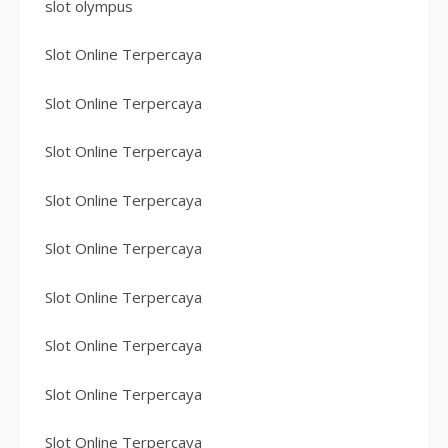
slot olympus
Slot Online Terpercaya
Slot Online Terpercaya
Slot Online Terpercaya
Slot Online Terpercaya
Slot Online Terpercaya
Slot Online Terpercaya
Slot Online Terpercaya
Slot Online Terpercaya
Slot Online Terpercaya