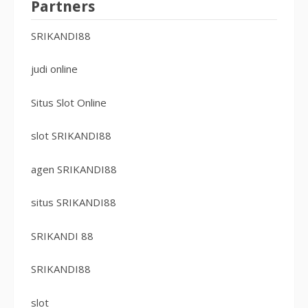
Partners
SRIKANDI88
judi online
Situs Slot Online
slot SRIKANDI88
agen SRIKANDI88
situs SRIKANDI88
SRIKANDI 88
SRIKANDI88
slot