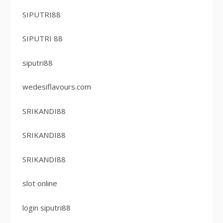
SIPUTRI88
SIPUTRI 88
siputri88
wedesiflavours.com
SRIKANDI88
SRIKANDI88
SRIKANDI88
slot online
login siputri88